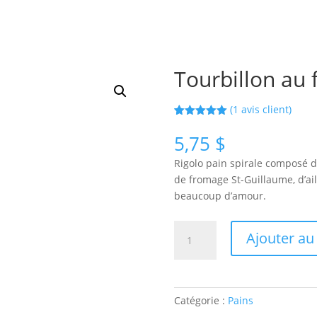
Tourbillon au
(
1
avis client)
Noté
1
5.00
sur 5
5,75
$
basé sur
notation
Rigolo pain spirale composé d
client
de fromage St-Guillaume, d’ail,
beaucoup d’amour.
quantité
Ajouter au
de
Tourbillon
au
fromage
Catégorie :
Pains