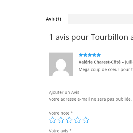
Avis (1)
1 avis pour
Tourbillon
Note
5
sur
Valérie Charest-Côté
–
juil
5
Méga coup de coeur pour to
Ajouter un Avis
Votre adresse e-mail ne sera pas publiée.
Votre note
*
Votre avis
*