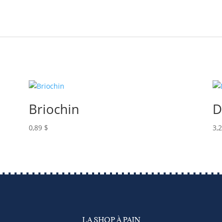
Briochin
D
0,89
$
3,
LA SHOP À PAIN