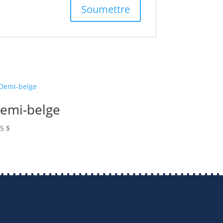
emi-belge
25
$